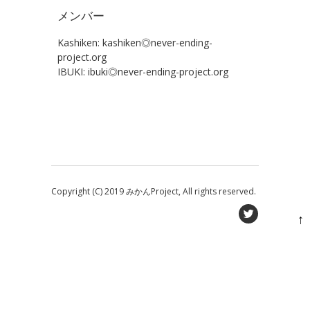
メンバー
Kashiken: kashiken◎never-ending-
project.org
IBUKI: ibuki◎never-ending-project.org
Copyright (C) 2019 みかんProject, All rights reserved.
↑