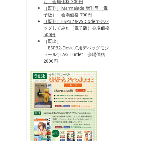
ち 会場価格 300円
［既刊］Marmalade 増刊号（電
子版） 会場価格 700円
［既刊］
ESP32をVS Codeでデバ
ッグしてみた（電子版）会場価格
500円
［既出］
ESP32-DevkitC用デバッグモジ
ュール”JTAG Turtle” 会場価格
2000円