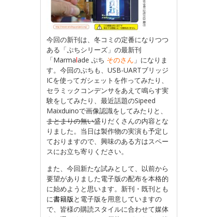
今回の新刊は、冬コミの定番になりつつ
ある「ぷちシリーズ」の最新刊
「Marma
l
ade ぷち
そのさん
」になりま
す。今回のぷちも、USB-UARTブリッジ
ICを使ってガシェットを作ってみたり、
セラミックコンデンサをあえて鳴らす実
験をしてみたり、最近話題のSipeed
Maixduinoで画像認識をしてみたりと、
まとまりの無い
盛りだくさんの内容とな
りました。当日は製作物の実演も予定し
ておりますので、興味のある方はスペー
スにお立ち寄りください。
また、今回新たな試みとして、以前から
要望がありました電子版の配布を本格的
に始めようと思います。新刊・既刊とも
に
書籍版
と電子版を用意していますの
で、皆様の購読スタイルに合わせて媒体