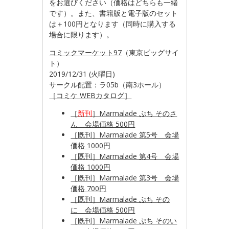
をお選びください（価格はどちらも一緒
です）。また、書籍版と電子版のセット
は＋100円となります（同時に購入する
場合に限ります）。
コミックマーケット97
（東京ビッグサイ
ト）
2019/12/31 (火曜日)
サークル配置：ラ05b（南3ホール）
［コミケ WEBカタログ］
［
新刊
］Marmalade ぷち そのさ
ん 会場価格 500円
［既刊］Marmalade 第5号 会場
価格 1000円
［既刊］Marmalade 第4号 会場
価格 1000円
［既刊］Marmalade 第3号 会場
価格 700円
［既刊］Marmalade ぷち その
に 会場価格 500円
［既刊］Marmalade ぷち そのい