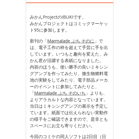
みかんProjectのIBUKIです。
みかんプロジェクトはコミックマーケッ
ト95に参加します。
新刊の「
Marmalade ぷち そのに
」で
は、電子工作の枠を超えて手芸に手を出
しています。いつもと趣向を変えた、み
かん君が活躍する表紙になりました。
内容のほうも、使い勝手の良いミキシン
グアンプを作ってみたり、微生物燃料電
池の実験をしてみたり、電子部品メーカ
ーのイベントに参加してみたりと、
「
Marmalade ぷち そのいち
」よりも、
よりアラカルトな内容となっています。
当日はミキシングアンプの展示を予定し
ています。紙面では伝えられない実動作
の様子をご確認できますので、是非とも
スペースにお立ち寄りください。
今回のコミケの同人ソフトは2日目（日