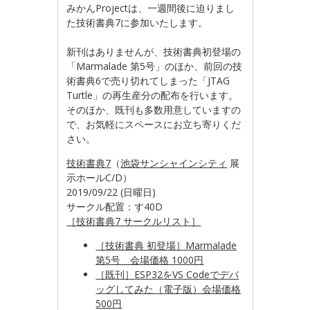
みかんProjectは、一週間後に迫りまし
た技術書典7に参加いたします。
新刊はありませんが、技術書典初登場の
「Marmalade 第5号」のほか、前回の技
術書典6で売り切れてしまった「JTAG
Turtle」の再生産分の配布を行います。
そのほか、既刊も多数用意していますの
で、お気軽にスペースにお立ち寄りくだ
さい。
技術書典7
（
池袋サンシャインシティ
展
示ホールC/D）
2019/09/22 (日曜日)
サークル配置：す40D
［技術書典7 サークルリスト］
［技術書典 初登場］Marmalade
第5号 会場価格 1000円
［既刊］
ESP32をVS Codeでデバ
ッグしてみた（電子版）会場価格
500円