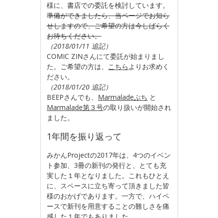
様に、書店での委託を検討しています。
準備ができましたら、当ページでお知ら
せしますので、ご希望の方は今しばらく
お待ちください。
（2018/01/11 追記）
COMIC ZINさんにて委託が始まりまし
た。ご希望の方は、
こちら
よりお求めく
ださい。
（2018/01/20 追記）
BEEPさんでも、
Marmaladeぷち
と
Marmalade第３号
の取り扱いが開始され
ました。
1年間を振り返って
みかんProjectの2017年は、4つのイベン
ト参加、3冊の新刊の発行と、とても充
実した１年となりました。これもひとえ
に、スペースに立ち寄って頂きました皆
様のおかげであります。一方で、ハイペ
ースで新刊を用意することの難しさを痛
感した１年でもありました。