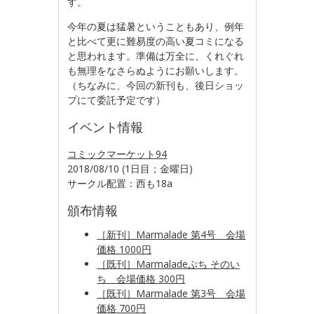
す。
今年の夏は猛暑ということもあり、例年
と比べて更に難易度の高い夏コミになる
と思われます。準備は万全に、くれぐれ
も無理をなさらぬよう
にお願いします
。
（ちなみに、今回の新刊も、後日ショッ
プにて委託予定です）
イベント情報
コミックマーケット94
2018/08/10 (1日目；金曜日)
サークル配置：西も18a
頒布情報
［新刊］Marmalade 第4号 会場
価格 1000円
［既刊］Marmaladeぷち そのい
ち 会場価格 300円
［既刊］Marmalade 第3号 会場
価格 700円