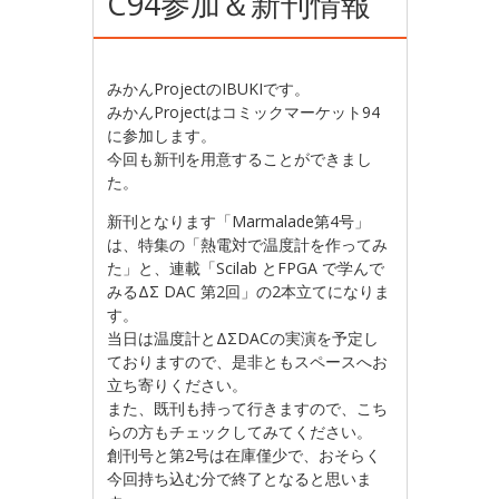
C94参加＆新刊情報
みかんProjectのIBUKIです。
みかんProjectはコミックマーケット94
に参加します。
今回も新刊を用意することができまし
た。
新刊となります「Marmalade第4号」
は、特集の「熱電対で温度計を作ってみ
た」と、連載「Scilab とFPGA で学んで
みるΔΣ DAC 第2回」の2本立てになりま
す。
当日は温度計とΔΣDACの実演を予定し
ておりますので、是非ともスペースへお
立ち寄りください。
また、既刊も持って行きますので、こち
らの方もチェックしてみてください。
創刊号と第2号は在庫僅少で、おそらく
今回持ち込む分で終了となると思いま