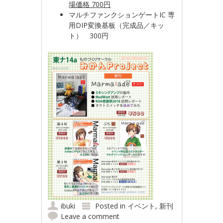
場価格 700円
マルチファンクションゲートIC 専
用DIP変換基板（完成品／キッ
ト） 300円
ibuki
Posted in
イベント
,
新刊
Leave a comment