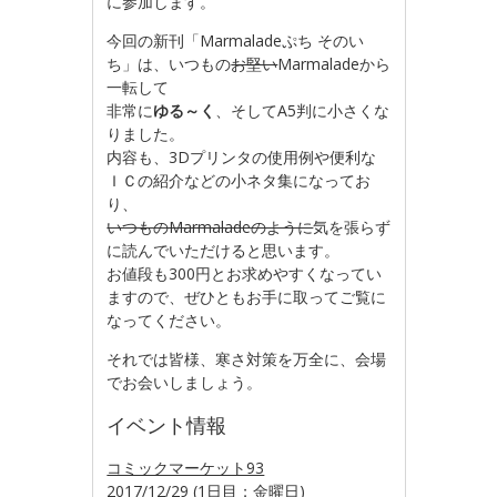
に参加します。
今回の新刊「Marmaladeぷち そのい
ち」は、いつもの
お堅い
Marmaladeから
一転して
非常に
ゆる～く
、そしてA5判に小さくな
りました。
内容も、3Dプリンタの使用例や便利な
ＩＣの紹介などの小ネタ集になってお
り、
いつものMarmaladeのように
気を張らず
に読んでいただけると思います。
お値段も300円とお求めやすくなってい
ますので、ぜひともお手に取ってご覧に
なってください。
それでは皆様、寒さ対策を万全に、会場
でお会いしましょう。
イベント情報
コミックマーケット93
2017/12/29 (1日目；金曜日)