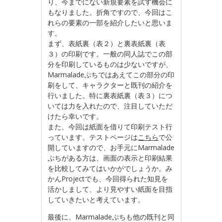
り、今までにない新規要素を試す機会に
もなりました。折角ですので、今回はこ
れらの要素の一部を紹介したいと思いま
す。
まず、表紙裏（表２）と裏表紙裏（表
３）の印刷です。一般の同人誌でこの部
分を印刷しているものは少ないですが、
Marmaladeぷちではあえてこの部分の印
刷をして、キャラクターと既刊の紹介を
行いました。特に裏表紙裏（表３）につ
いては力を入れたので、注目していただ
けたら幸いです。
また、今回は紙面を借りて印刷テスト行
っています。テストページは
こちら
で公
開していますので、お手元にMarmalade
ぷちがある方は、画面の表示と印刷結果
を比較してみてはいかがでしょうか。み
かんProjectでも、今回得られた知見を
活かしまして、より見やすい紙面を目指
していきたいと考えています。
最後に、Marmaladeぷちも他の既刊と同