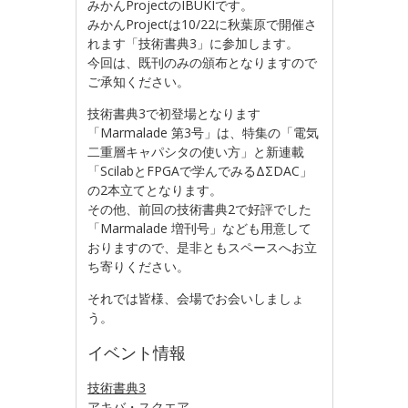
みかんProjectのIBUKIです。
みかんProjectは10/22に秋葉原で開催さ
れます「技術書典3」に参加します。
今回は、既刊のみの頒布となりますので
ご承知ください。
技術書典3で初登場となります
「Marmalade 第3号」は、特集の「電気
二重層キャパシタの使い方」と新連載
「ScilabとFPGAで学んでみるΔΣDAC」
の2本立てとなります。
その他、前回の技術書典2で好評でした
「Marmalade 増刊号」なども用意して
おりますので、是非ともスペースへお立
ち寄りください。
それでは皆様、会場でお会いしましょ
う。
イベント情報
技術書典3
アキバ・スクエア