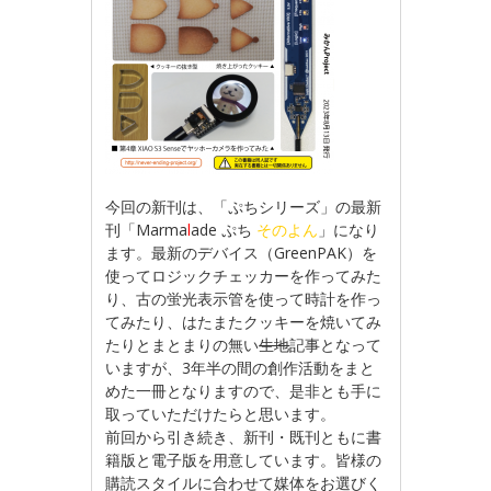
今回の新刊は、「ぷちシリーズ」の最新
刊「Marma
l
ade ぷち
そのよん
」になり
ます。最新のデバイス（GreenPAK）を
使ってロジックチェッカーを作ってみた
り、古の蛍光表示管を使って時計を作っ
てみたり、はたまたクッキーを焼いてみ
たりとまとまりの無い
生地
記事となって
いますが、3年半の間の創作活動をまと
めた一冊となりますので、是非とも手に
取っていただけたらと思います。
前回から引き続き、新刊・既刊ともに書
籍版と電子版を用意しています。皆様の
購読スタイルに合わせて媒体をお選びく