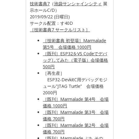
技術書典7
（
池袋サンシャインシティ
展
示ホールC/D）
2019/09/22 (日曜日)
サークル配置：す40D
［技術書典7 サークルリスト］
［技術書典 初登場］Marmalade
第5号 会場価格 1000円
［既刊］
ESP32をVS Codeでデバ
ッグしてみた（電子版）会場価格
500円
［再生産］
ESP32-DevkitC用デバッグモジ
ュール”JTAG Turtle” 会場価格
2000円
［既刊］Marmalade 第4号 会場
価格 1000円
［既刊］Marmalade 第3号 会場
価格 700円
［既刊］Marmalade 第2号 会場
価格 700円
［既刊］Marmalade ぷち その