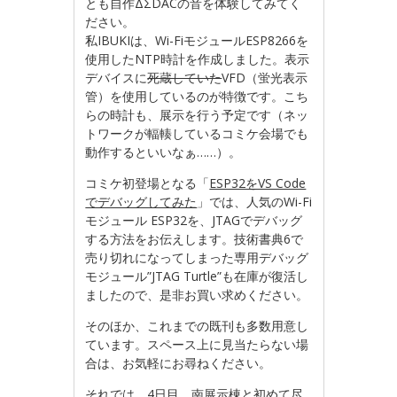
とも自作ΔΣDACの音を体験してみてく
ださい。
私IBUKIは、Wi-FiモジュールESP8266を
使用したNTP時計を作成しました。表示
デバイスに
死蔵していた
VFD（蛍光表示
管）を使用しているのが特徴です。こち
らの時計も、展示を行う予定です（ネッ
トワークが輻輳しているコミケ会場でも
動作するといいなぁ……）。
コミケ初登場となる「
ESP32をVS Code
でデバッグしてみた
」では、人気のWi-Fi
モジュール ESP32を、JTAGでデバッグ
する方法をお伝えします。技術書典6で
売り切れになってしまった専用デバッグ
モジュール”JTAG Turtle”も在庫が復活し
ましたので、是非お買い求めください。
そのほか、これまでの既刊も多数用意し
ています。スペース上に見当たらない場
合は、お気軽にお尋ねください。
それでは、4日目、南展示棟と初めて尽