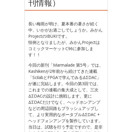
刊情報）
長い梅雨が明け、夏本番の暑さが続く
中、いかがお過ごしでしょうか。みかん
ProjectのIBUKIです。
恒例となりましたが、みかんProjectは
コミックマーケットC96に参加しま
す！！
今回の新刊「Marmalade 第5号」では、
Kashikenが2年前から続けてきた連載
「ScilabとFPGAで学んでみるΔΣDAC」
が遂に完結します。今回の第3回では、
これまでの連載の集大成として、三次
ΔΣDACの設計に挑戦します。更に
ΔΣDACだけでなく、ヘッドホンアンプ
などの周辺回路もブラッシュアップし
て、より実用的なポータブルΔΣDAC +
ヘッドフォンアンプを製作しています。
当日は、試聴を行う予定ですので、是非