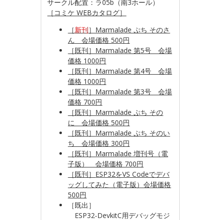
サークル配置：ラ05b（南3ホール）
［コミケ WEBカタログ］
［
新刊
］Marmalade ぷち そのさ
ん 会場価格 500円
［既刊］Marmalade 第5号 会場
価格 1000円
［既刊］Marmalade 第4号 会場
価格 1000円
［既刊］Marmalade 第3号 会場
価格 700円
［既刊］Marmalade ぷち その
に 会場価格 500円
［既刊］Marmalade ぷち そのい
ち 会場価格 300円
［既刊］Marmalade 増刊号（電
子版） 会場価格 700円
［既刊］
ESP32をVS Codeでデバ
ッグしてみた（電子版）会場価格
500円
［既出］
ESP32-DevkitC用デバッグモジ