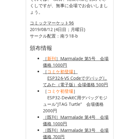
くしですが、無事に会場でお会いしまし
ょう。
コミックマーケット96
2019/08/12 (4日目；月曜日)
サークル配置：南ラ18-b
頒布情報
［
新刊
］Marmalade 第5号 会場
価格 1000円
［
コミケ初登場
］
ESP32をVS Codeでデバッグし
てみた（電子版）会場価格 500円
［
コミケ初登場
］
ESP32-DevkitC用デバッグモジ
ュール”JTAG Turtle” 会場価格
2000円
［既刊］Marmalade 第4号 会場
価格 1000円
［既刊］Marmalade 第3号 会場
価格 700円