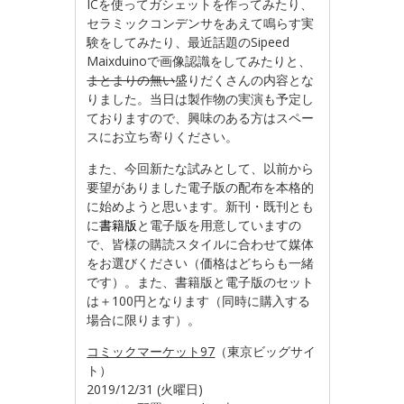
ICを使ってガシェットを作ってみたり、
セラミックコンデンサをあえて鳴らす実
験をしてみたり、最近話題のSipeed
Maixduinoで画像認識をしてみたりと、
まとまりの無い
盛りだくさんの内容とな
りました。当日は製作物の実演も予定し
ておりますので、興味のある方はスペー
スにお立ち寄りください。
また、今回新たな試みとして、以前から
要望がありました電子版の配布を本格的
に始めようと思います。新刊・既刊とも
に
書籍版
と電子版を用意していますの
で、皆様の購読スタイルに合わせて媒体
をお選びください（価格はどちらも一緒
です）。また、書籍版と電子版のセット
は＋100円となります（同時に購入する
場合に限ります）。
コミックマーケット97
（東京ビッグサイ
ト）
2019/12/31 (火曜日)