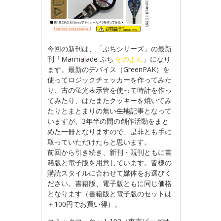
今回の新刊は、「ぷちシリーズ」の最新
刊「Marma
l
ade ぷち
そのよん
」になり
ます。最新のデバイス（GreenPAK）を
使ってロジックチェッカーを作ってみた
り、古の蛍光表示管を使って時計を作っ
てみたり、はたまたクッキーを焼いてみ
たりとまとまりの無い
生地
記事となって
いますが、3年半の間の創作活動をまと
めた一冊となりますので、是非とも手に
取っていただけたらと思います。
前回から引き続き、新刊・既刊ともに書
籍版と電子版を用意しています。皆様の
購読スタイルに合わせて媒体をお選びく
ださい。書籍版、電子版ともに同じ価格
となります（書籍版と電子版のセットは
＋100円でお買い得）。