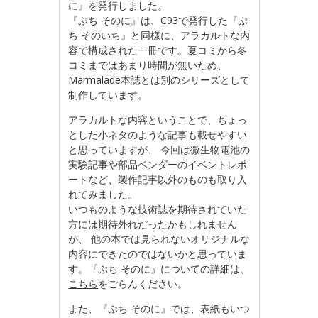
に』を発行しました。
『ぷち そのに』は、C93で発行した『ぷ
ち そのいち』と同様に、アラカルトな内
容で構成された一冊です。夏コミから冬
コミまではあまり時間が無いため、
Marmalade本誌とは別のシリーズとして
制作しています。
アラカルトな内容ということで、ちょっ
とした小ネタのような記事も載せやすい
と思っていますが、 今回は微生物電池の
実験記事や部品ベンダーのイベントレポ
ートなど、製作記事以外のものも取り入
れてみました。
いつものような技術誌を期待されていた
方には期待外れだったかもしれません
が、 他の本では見られないオリジナルな
内容にできたのではないかと思っていま
す。『ぷち そのに』についての詳細は、
こちら
をごらんください。
また、『ぷち そのに』では、表紙もいつ